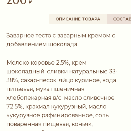
72,5%, крахмал кукурузный, масло
кукурузное рафинированное, соль
поваренная пищевая, коньяк,
ОПИСАНИЕ ТОВАРА
СОСТА
натуральный ароматизатор: ваниль.
ПИЩЕВАЯ ЦЕННОСТЬ (НА 100 Г)
Белки
Жиры
Углеводы
5,9г
22,7г
55,6г
ЭНЕРГЕТИЧЕСКАЯ ЦЕННОСТЬ (НА 100 Г)
кКал
кДж
431
1804