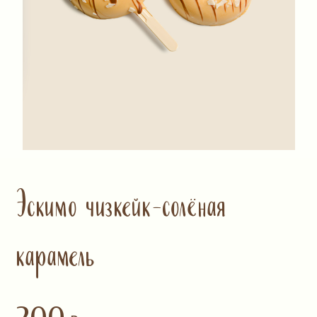
Эскимо чизкейк-солёная
карамель
200
₽
Заварное тесто с заварным кремом с
добавлением шоколада.
Молоко коровье 2,5%, крем
шоколадный, сливки натуральные 33-
38%, сахар-песок, яйцо куриное, вода
питьевая, мука пшеничная
хлебопекарная в/с, масло сливочное