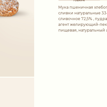
ТОВАРА
Мука пшеничная хлебоп
сливки натуральные 33
сливочное 72,5% , пудра
агент желирующий-пект
пищевая, натуральный а