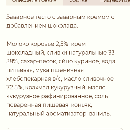
ОПИСАНИЕ ТОВАРА
СОСТАВ
ПИЩЕВАЯ Ц
поваренная пищевая, коньяк,
натуральный ароматизатор: ваниль.
ПИЩЕВАЯ ЦЕННОСТЬ (НА 100 Г)
Белки
Жиры
Углеводы
5,9г
22,7г
55,6г
ЭНЕРГЕТИЧЕСКАЯ ЦЕННОСТЬ (НА 100 Г)
кКал
кДж
431
1804