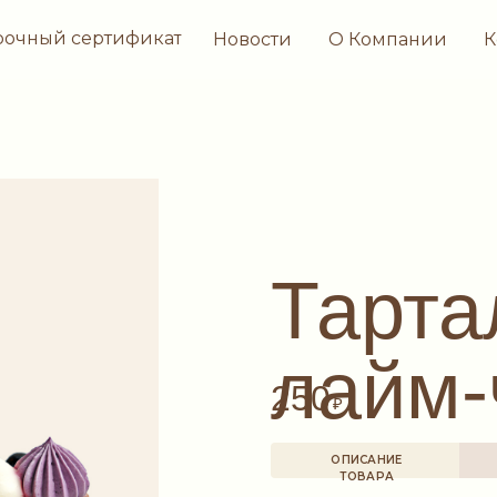
рочный сертификат
Новости
О Компании
К
Тарта
лайм-
250
₽
ОПИСАНИЕ
ТОВАРА