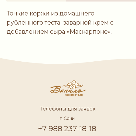
пищевая, регулятор кислотности:
кислота лимонная.
кКал
кДж
444
1 859
Телефоны для заявок
г. Сочи
+7 988 237-18-18