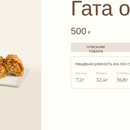
Гата 
500
₽
ОПИСАНИЕ
ТОВАРА
ПИЩЕВАЯ ЦЕННОСТЬ (НА 100 Г
Белки
Жиры
Углево
7,2г
32,4г
36,8г