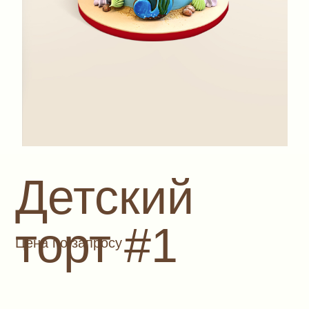
Детский
торт #1
Цена по запросу