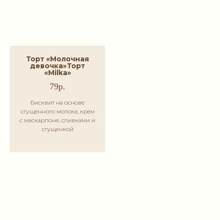
Торт «Молочная
девочка»
Торт
«Milka»
79р.
Бисквит на основе
сгущенного молока, крем
с маскарпоне, сливками и
сгущенкой