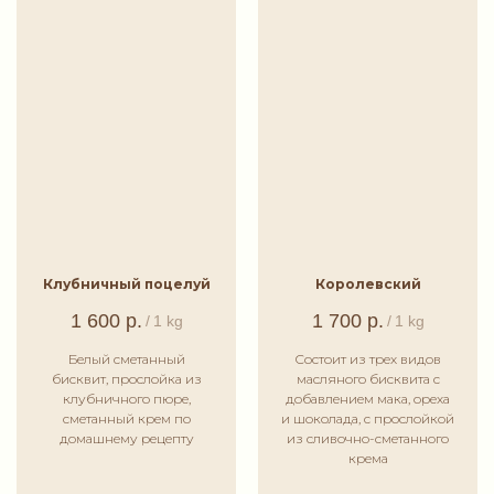
Клубничный поцелуй
Королевский
1 600
р.
1 700
р.
/
1 kg
/
1 kg
Белый сметанный
Состоит из трех видов
бисквит, прослойка из
масляного бисквита с
клубничного пюре,
добавлением мака, ореха
сметанный крем по
и шоколада, с прослойкой
домашнему рецепту
из сливочно-сметанного
крема