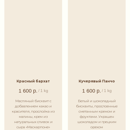
Красный бархат
Кучерявый Панчо
1 600
р.
1 600
р.
/
1 kg
/
1 kg
Масляный бисквит с
Белый и шоколадный
добавлением какао и
бисквиты, прослоенные
красителя, прослойка из
сметанным кремом и
малины, крем из
фруктами. Украшен
натуральных сливок и
шоколадом и грецким
сыра «Маскарпоне»
орехом