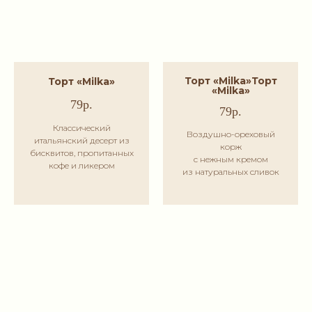
Торт «Milka»
Торт
Торт «Milka»
«Milka»
79р.
79р.
Классический
Воздушно-ореховый
итальянский десерт из
корж
бисквитов, пропитанных
с нежным кремом
кофе и ликером
из натуральных сливок