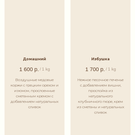
Домашний
Избушка
1 600
р.
1 700
р.
/
1 kg
/
1 kg
Воздушные медовые
Нежное песочное печенье
коржи с грецким орехом и
с добавлением вишни,
изюмом, прослоенные
прослойка из
сметанным кремом с
натурального
добавлением натуральных
клубничного пюре, крем
сливок
из сметаны и натуральных
сливок