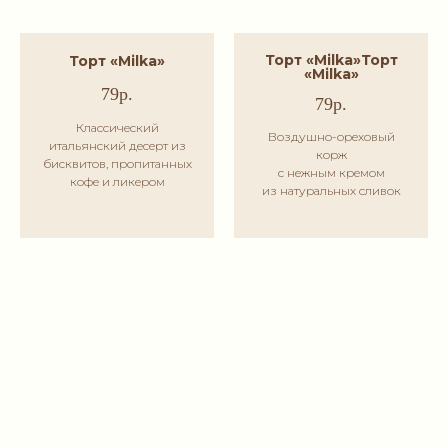
Торт «Milka»
Торт
Торт «Milka»
«Milka»
79р.
79р.
Классический
Воздушно-ореховый
итальянский десерт из
корж
бисквитов, пропитанных
с нежным кремом
кофе и ликером
из натуральных сливок