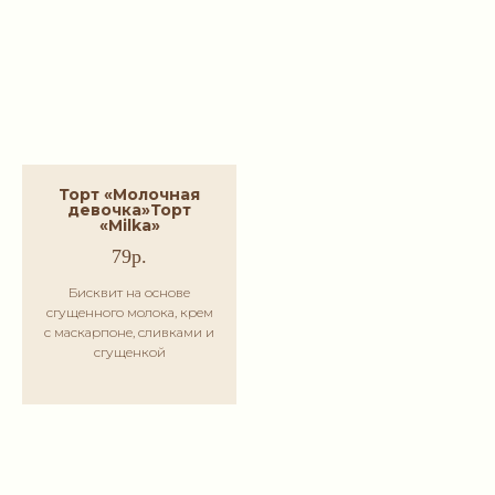
Торт «Молочная
девочка»
Торт
«Milka»
79р.
Бисквит на основе
сгущенного молока, крем
с маскарпоне, сливками и
сгущенкой