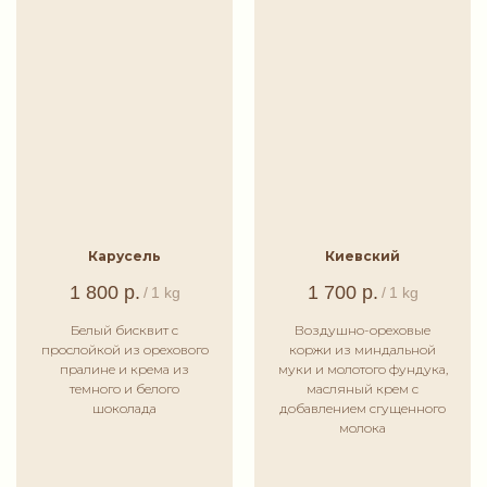
Карусель
Киевский
1 800
р.
1 700
р.
/
1 kg
/
1 kg
Белый бисквит с
Воздушно-ореховые
прослойкой из орехового
коржи из миндальной
пралине и крема из
муки и молотого фундука,
темного и белого
масляный крем с
шоколада
добавлением сгущенного
молока