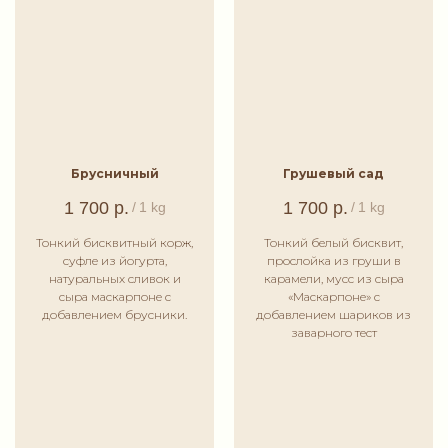
Брусничный
Грушевый сад
1 700
р.
1 700
р.
/
1 kg
/
1 kg
Тонкий бисквитный корж,
Тонкий белый бисквит,
суфле из йогурта,
прослойка из груши в
натуральных сливок и
карамели, мусс из сыра
сыра маскарпоне с
«Маскарпоне» с
добавлением брусники.
добавлением шариков из
заварного тест